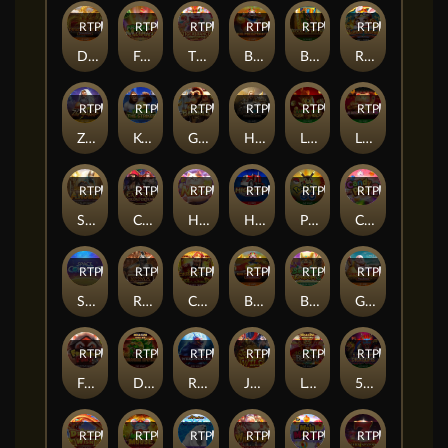
RTP
85%
RTP
94%
RTP
92%
RTP
93%
RTP
79%
RTP
90%
Dragon Gold SA
Fruits Mania
Tiger Dance
Big Prosperity
Book of Myth
Rabbit Riches
RTP
83%
RTP
94%
RTP
90%
RTP
80%
RTP
89%
RTP
89%
ZEUS
Kong The Striker
Going Bananas Inc
Heroes
Lucky Koi
Lucky Meow
RTP
79%
RTP
84%
RTP
95%
RTP
80%
RTP
92%
RTP
79%
Secrets of Anubis
Captain Golds Fortune
Happy Neko
Highway Fortune
Pocket Mon Go
Candy Pop 2
RTP
85%
RTP
95%
RTP
90%
RTP
80%
RTP
93%
RTP
82%
Space Conquest
Roma
Caishen Deluxe Maxways
Big Prosperity SA
Brothers Kingdom 2
Great Stars SA
RTP
84%
RTP
80%
RTP
87%
RTP
82%
RTP
89%
RTP
90%
Fruit Ninja Fury
Dragon Empire
Rise Of Werewolves
Journey to the Wild
Legendary Beasts Saga
5 Fortune Dragons
RTP
81%
RTP
82%
RTP
84%
RTP
88%
RTP
81%
RTP
89%