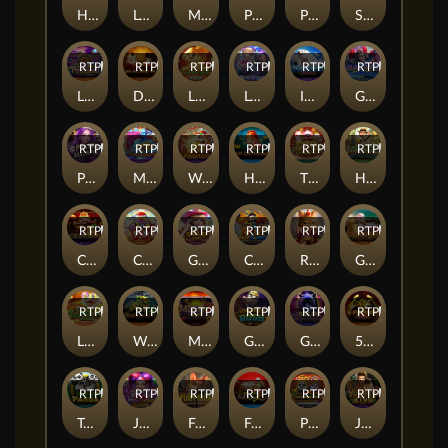
Hallo Win Party
Legacy of Ramakien
Mister Cashmore
Prosperity Gods
Pirates Gold Rush
Sexy Vegas
RTP
89%
RTP
86%
RTP
80%
RTP
85%
RTP
95%
RTP
79%
Lucky Feng Shui
Da Fu Xiao Fu
Lucky Koi Exclusive
Love Idol
Iceland SA
Galaxy Guardian
RTP
79%
RTP
87%
RTP
88%
RTP
83%
RTP
95%
RTP
89%
Poker Maxways
Magical Lamp
Wow Prosperity
Ho Yeah Monkey
Three Lucky Stars
Hugon Quest
RTP
85%
RTP
82%
RTP
85%
RTP
83%
RTP
88%
RTP
82%
Cai Shen 888
Candy Pop
Gold West
Crazy Bomber
Royal Paws Maxways
Great Stars
RTP
86%
RTP
94%
RTP
94%
RTP
86%
RTP
86%
RTP
82%
Lucky Snake Wheel
Wong Choy
Mega 7
Gemstone Rush
Gold Panther
5 Fortune SA
RTP
90%
RTP
84%
RTP
84%
RTP
83%
RTP
86%
RTP
90%
Triple Panda
Jokers Treasure Exclusive
Fury Max Lucky Road
FaFaFa2
Panda Opera
Jungle King