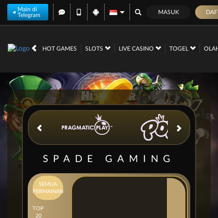
Main di
MASUK
DAF
Telegram
IDR
12,675,415,
HOT GAMES
SLOTS
LIVE CASINO
TOGEL
OLA
SPADE GAMING
SEMUA
PERMAINAN
TOP
20