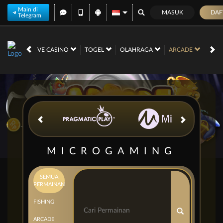
Main di
MASUK
DAF
Telegram
SLOTS
LIVE CASINO
TOGEL
OLAHRAGA
ARCADE
POK
MICROGAMING
SEMUA
PERMAINAN
FISHING
ARCADE