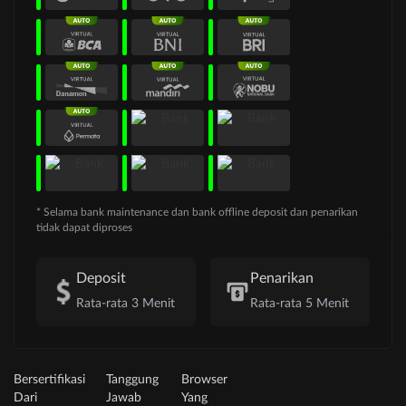
* Selama bank maintenance dan bank offline deposit dan penarikan
tidak dapat diproses
Deposit
Penarikan
Rata-rata 3 Menit
Rata-rata 5 Menit
Bersertifikasi
Tanggung
Browser
Dari
Jawab
Yang