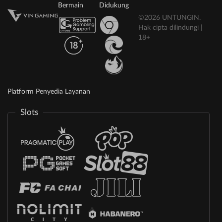
Bermain
Didukung
©2026 UNTUNGIN.
Hak cipta dilindungi |
18+
Platform Penyedia Layanan
Slots