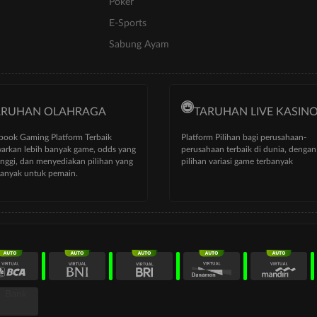
Poker
E-Sports
Sabung Ayam
ARUHAN OLAHRAGA
TARUHAN LIVE KASIN
book Gaming Platform Terbaik
Platform Pilihan bagi perusahaan-
rkan lebih banyak game, odds yang
perusahaan terbaik di dunia, dengan
tinggi, dan menyediakan pilihan yang
pilihan variasi game terbanyak
banyak untuk pemain.