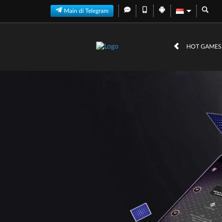
Main di Telegram
HOT GAMES