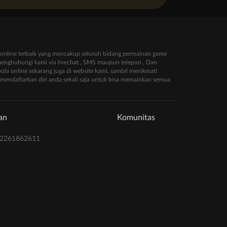
er online terbaik yang mencakup seluruh bidang permainan game
 menghubungi kami via livechat , SMS maupun telepon , Dan
a online sekarang juga di website kami, sambil menikmati
mendaftarkan diri anda sekali saja untuk bisa memainkan semua
an
Komunitas
2261862611