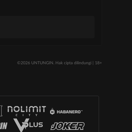
©2026 UNTUNGIN. Hak cipta dilindungi | 18+