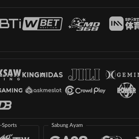
-Sports
Sabung Ayam