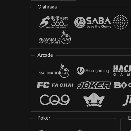
Olahraga
Arcade
Poker
E