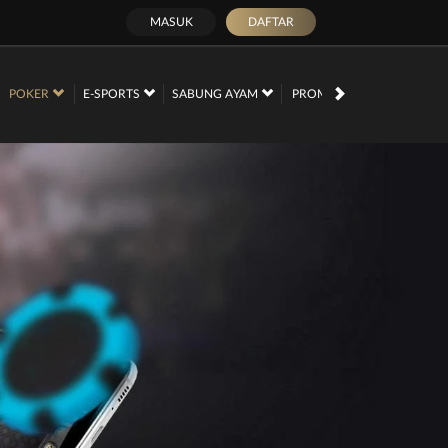
MASUK
DAFTAR
PROMOSI
POKER
E-SPORTS
SABUNG AYAM