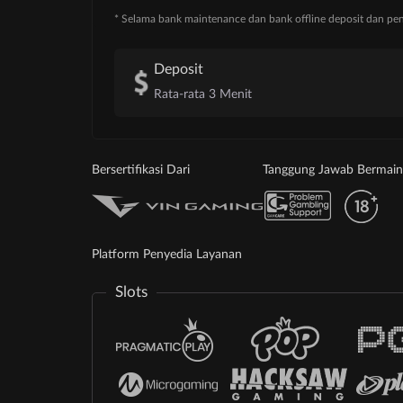
* Selama bank maintenance dan bank offline deposit dan pen
Deposit
Rata-rata 3 Menit
Bersertifikasi Dari
Tanggung Jawab Bermain
Platform Penyedia Layanan
Slots