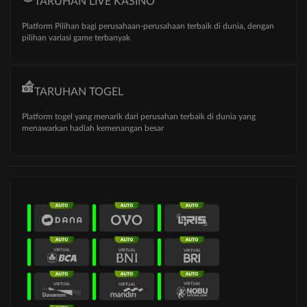
TARUHAN LIVE KASINO
Platform Pilihan bagi perusahaan-perusahaan terbaik di dunia, dengan
pilihan variasi game terbanyak
TARUHAN TOGEL
Platform togel yang menarik dari perusahan terbaik di dunia yang
menawarkan hadiah kemenangan besar