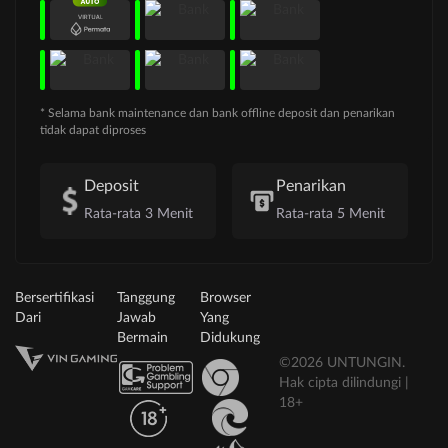
* Selama bank maintenance dan bank offline deposit dan penarikan
tidak dapat diproses
Deposit
Penarikan
Rata-rata 3 Menit
Rata-rata 5 Menit
Bersertifikasi
Tanggung
Browser
Dari
Jawab
Yang
Bermain
Didukung
©2026 UNTUNGIN.
Hak cipta dilindungi |
18+