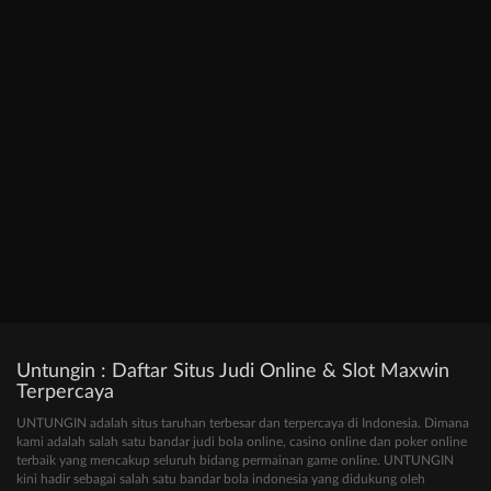
Untungin : Daftar Situs Judi Online & Slot Maxwin
Terpercaya
UNTUNGIN adalah situs taruhan terbesar dan terpercaya di Indonesia. Dimana
kami adalah salah satu bandar judi bola online, casino online dan poker online
terbaik yang mencakup seluruh bidang permainan game online. UNTUNGIN
kini hadir sebagai salah satu bandar bola indonesia yang didukung oleh