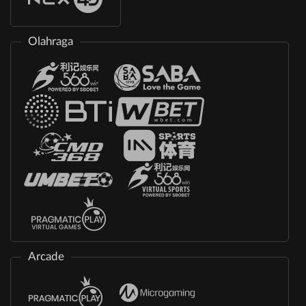
Olahraga
Arcade