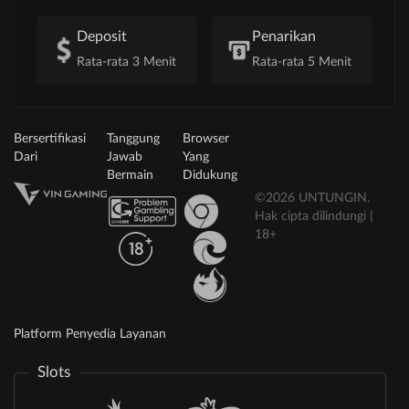
Deposit
Penarikan
Rata-rata 3 Menit
Rata-rata 5 Menit
Bersertifikasi
Tanggung
Browser
Dari
Jawab
Yang
Bermain
Didukung
©2026 UNTUNGIN.
Hak cipta dilindungi |
18+
Platform Penyedia Layanan
Slots