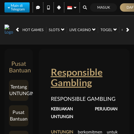
Main di
MASUK
DAF
Telegram
HOT GAMES
SLOTS
LIVE CASINO
TOGEL
OLAH
Pusat
Responsible
Bantuan
Gambling
Tentang
UNTUNGIN
RESPONSIBLE GAMBLING
KEBIJAKAN PERJUDIAN
Pusat
UNTUNGIN
Bantuan
UNTUNGIN
berkomitmen untuk