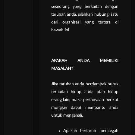
seseorang yang berkaitan dengan
taruhan anda, silahkan hubungi satu
dari organisasi yang tertera di
bawah ini.
APAKAH ANDA MEMILIKI
MASALAH?
Jika taruhan anda berdampak buruk
terhadap hidup anda atau hidup
orang lain, maka pertanyaan berikut
mungkin dapat membantu anda
untuk mengenali.
Apakah bertaruh mencegah