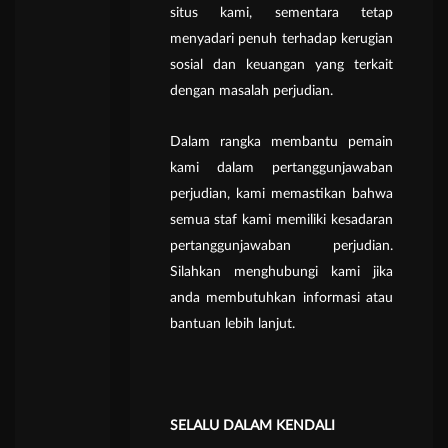
situs kami, sementara tetap
menyadari penuh terhadap kerugian
sosial dan keuangan yang terkait
dengan masalah perjudian.
Dalam rangka membantu pemain
kami dalam pertanggunjawaban
perjudian, kami memastikan bahwa
semua staf kami memiliki kesadaran
pertanggunjawaban perjudian.
Silahkan menghubungi kami jika
anda membutuhkan informasi atau
bantuan lebih lanjut.
SELALU DALAM KENDALI