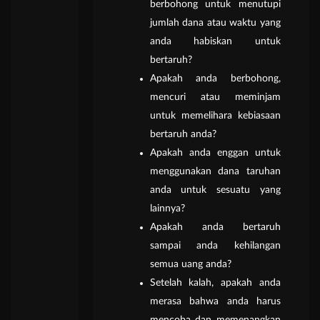
berbohong untuk menutupi
jumlah dana atau waktu yang
anda habiskan untuk
bertaruh?
Apakah anda berbohong,
mencuri atau meminjam
untuk memelihara kebiasaan
bertaruh anda?
Apakah anda enggan untuk
menggunakan dana taruhan
anda untuk sesuatu yang
lainnya?
Apakah anda bertaruh
sampai anda kehilangan
semua uang anda?
Setelah kalah, apakah anda
merasa bahwa anda harus