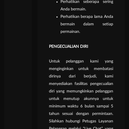
Perhatikan seberapa sering
Anda bermain.
Perhatikan berapa lama Anda
bermain dalam setiap
permainan.
PENGECUALIAN DIRI
Untuk pelanggan kami yang
menginginkan untuk membatasi
dirinya dari berjudi, kami
menyediakan fasilitas pengecualian
diri yang memungkinkan pelanggan
untuk menutup akunnya untuk
minimum waktu 6 bulan sampai 5
tahun sesuai dengan permintaan.
Silahkan hubungi Petugas Layanan
Pelanggan melalui “Live Chat” yang