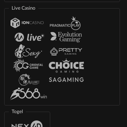
Live Casino
Togel